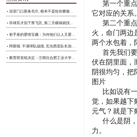
第一个重
浴室门口那条毛巾, 根本不是给你擦脸的, 可惜很多人不知道
它对应的关系
第二个重
菲律宾才划下禁飞区, 第二天横祸就找上门, 中方援手反遭诬陷抹黑
火，命门两边
射手座的爱情宝藏：为何他们让人又爱又怕？
两个水包着，
阿斯报: 不满球队战绩, 瓦伦西亚队长加亚遭到自家球迷嘘声对待
首先我们
教育部党组决定：汪萌任合肥工业大学校长
伏在阴里面，
阴很均匀，把
图片
比如说有
觉，如果越下
元气？就是下
什么是阴
力。