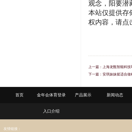
观念，阳要潜
本站仅提供存
权内容，请点
上一篇：
上海龙甑智能科技
止插头和套头之间发生脱落
下一篇：
安琪妹妹挺适合做秘
首页
金年会体育登录
产品展示
新闻动态
入口介绍
友情链接：